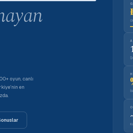
mayan
G
0
A
Ş
H
500+ oyun, canlı
kiye'nin en
İ
zda.
O
Bonuslar
K