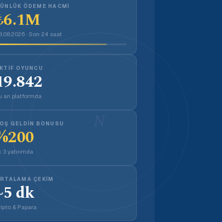
ÜNLÜK ÖDEME HACMI
₺6.1M
8.08.2026 · Son 24 saat
KTIF OYUNCU
19.842
u an platformda
OŞ GELDIN BONUSU
%200
lk 3 yatırımda
RTALAMA ÇEKIM
~5 dk
ripto & Papara