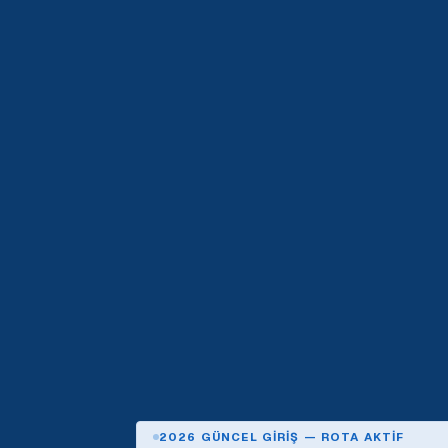
2026 GÜNCEL GIRIŞ — ROTA AKTIF