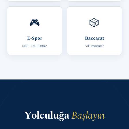
🎮
🎲
E-Spor
Baccarat
CS2 · LoL · Dota2
VIP masalar
Yolculuğa
Başlayın