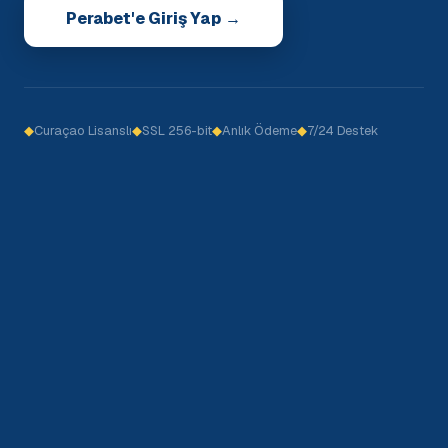
Perabet'e Giriş Yap →
◆
Curaçao Lisanslı
◆
SSL 256-bit
◆
Anlık Ödeme
◆
7/24 Destek