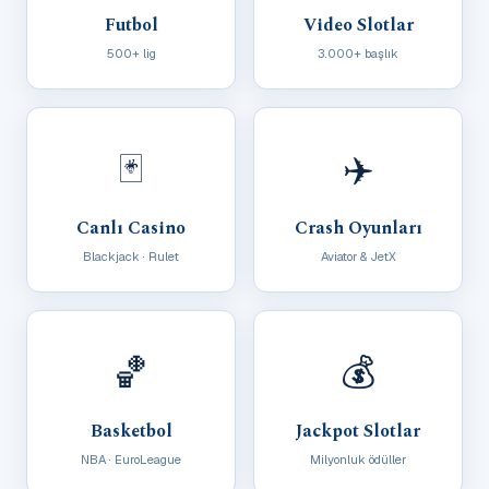
Futbol
Video Slotlar
500+ lig
3.000+ başlık
🃏
✈️
Canlı Casino
Crash Oyunları
Blackjack · Rulet
Aviator & JetX
🏀
💰
Basketbol
Jackpot Slotlar
NBA · EuroLeague
Milyonluk ödüller