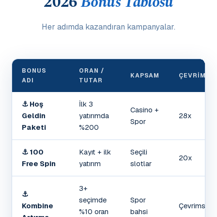
2026
Bonus Tablosu
Her adımda kazandıran kampanyalar.
BONUS
ORAN /
KAPSAM
ÇEVRIM
ADI
TUTAR
⚓ Hoş
İlk 3
Casino +
Geldin
yatırımda
28x
Spor
Paketi
%200
⚓ 100
Kayıt + ilk
Seçili
20x
Free Spin
yatırım
slotlar
3+
⚓
seçimde
Spor
Kombine
Çevrimsiz
%10 oran
bahsi