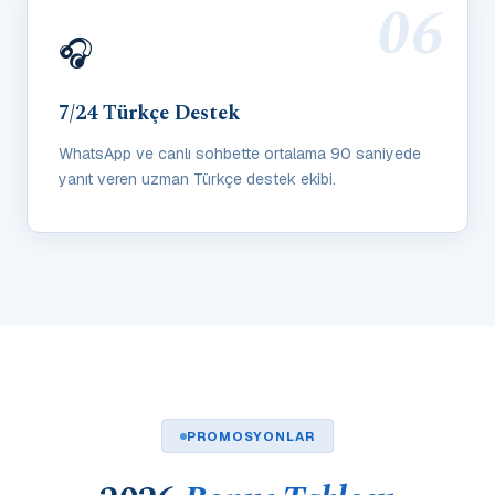
06
🎧
7/24 Türkçe Destek
WhatsApp ve canlı sohbette ortalama 90 saniyede
yanıt veren uzman Türkçe destek ekibi.
PROMOSYONLAR