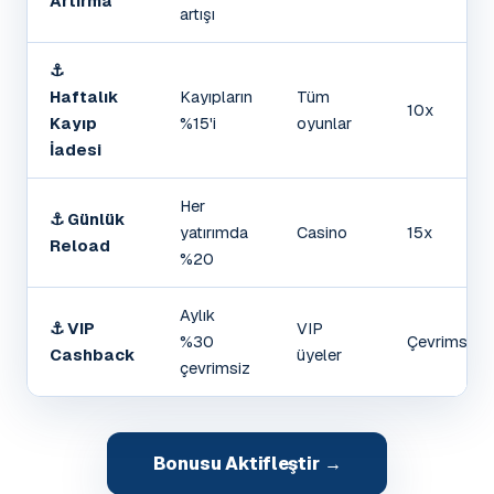
Artırma
artışı
⚓
Haftalık
Kayıpların
Tüm
10x
Kayıp
%15'i
oyunlar
İadesi
Her
⚓ Günlük
yatırımda
Casino
15x
Reload
%20
Aylık
⚓ VIP
VIP
%30
Çevrimsiz
Cashback
üyeler
çevrimsiz
Bonusu Aktifleştir →