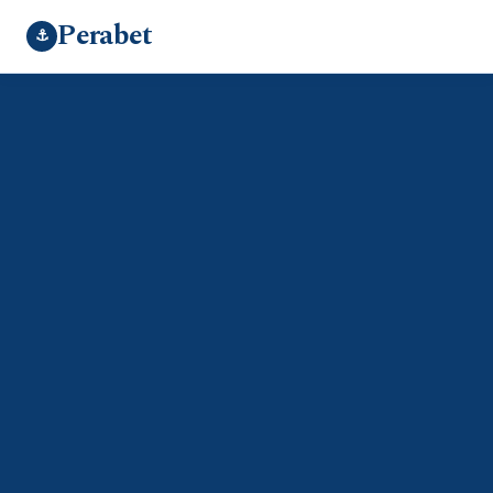
Perabet
⚓