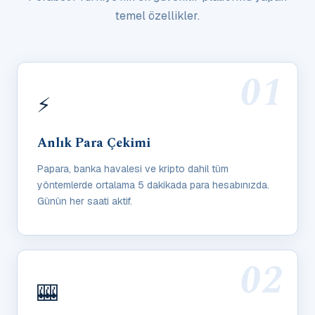
temel özellikler.
01
⚡
Anlık Para Çekimi
Papara, banka havalesi ve kripto dahil tüm
yöntemlerde ortalama 5 dakikada para hesabınızda.
Günün her saati aktif.
02
🎰