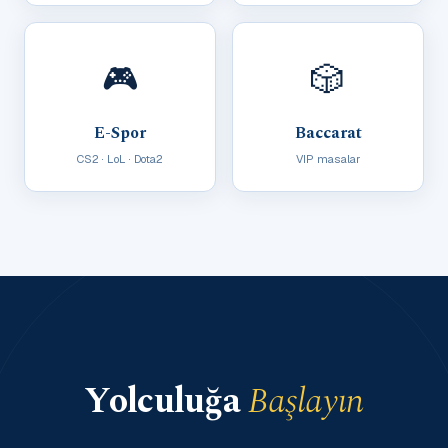
🎮
🎲
E-Spor
Baccarat
CS2 · LoL · Dota2
VIP masalar
Yolculuğa
Başlayın