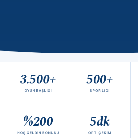
3.500+
500+
OYUN BAŞLIĞI
SPOR LIGI
%200
5dk
HOŞ GELDIN BONUSU
ORT. ÇEKIM