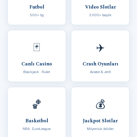
Futbol
Video Slotlar
500+ lig
3.000+ başlık
🃏
✈️
Canlı Casino
Crash Oyunları
Blackjack · Rulet
Aviator & JetX
🏀
💰
Basketbol
Jackpot Slotlar
NBA · EuroLeague
Milyonluk ödüller