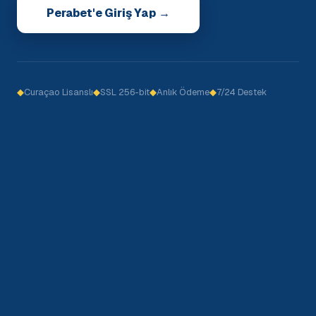
Perabet'e Giriş Yap →
◆
Curaçao Lisanslı
◆
SSL 256-bit
◆
Anlık Ödeme
◆
7/24 Destek