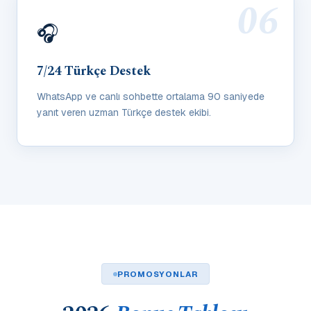
06
🎧
7/24 Türkçe Destek
WhatsApp ve canlı sohbette ortalama 90 saniyede
yanıt veren uzman Türkçe destek ekibi.
PROMOSYONLAR