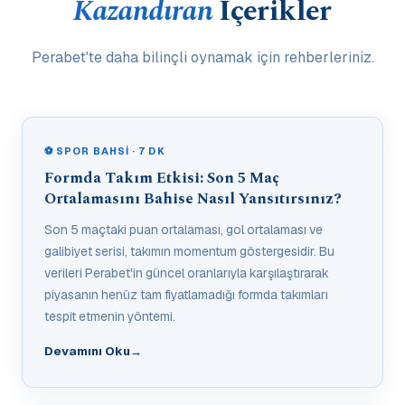
Kazandıran
İçerikler
Perabet'te daha bilinçli oynamak için rehberleriniz.
⚽ SPOR BAHSI · 7 DK
Formda Takım Etkisi: Son 5 Maç
Ortalamasını Bahise Nasıl Yansıtırsınız?
Son 5 maçtaki puan ortalaması, gol ortalaması ve
galibiyet serisi, takımın momentum göstergesidir. Bu
verileri Perabet'in güncel oranlarıyla karşılaştırarak
piyasanın henüz tam fiyatlamadığı formda takımları
tespit etmenin yöntemi.
Devamını Oku