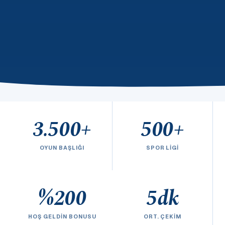
3.500+
500+
OYUN BAŞLIĞI
SPOR LIGI
%200
5dk
HOŞ GELDIN BONUSU
ORT. ÇEKIM