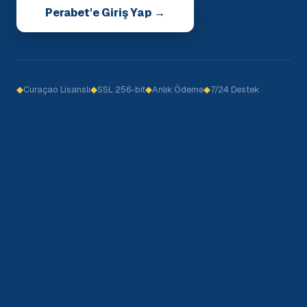
Perabet'e Giriş Yap →
◆
Curaçao Lisanslı
◆
SSL 256-bit
◆
Anlık Ödeme
◆
7/24 Destek