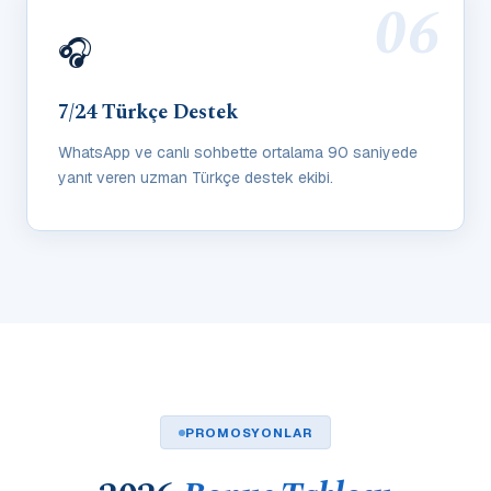
06
🎧
7/24 Türkçe Destek
WhatsApp ve canlı sohbette ortalama 90 saniyede
yanıt veren uzman Türkçe destek ekibi.
PROMOSYONLAR