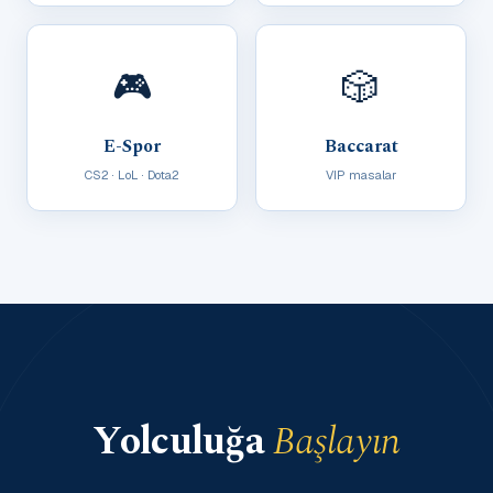
🎮
🎲
E-Spor
Baccarat
CS2 · LoL · Dota2
VIP masalar
Yolculuğa
Başlayın