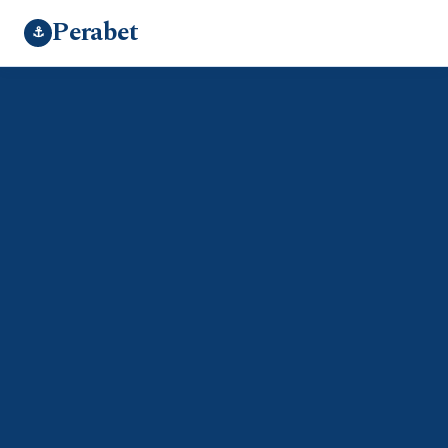
Perabet
⚓