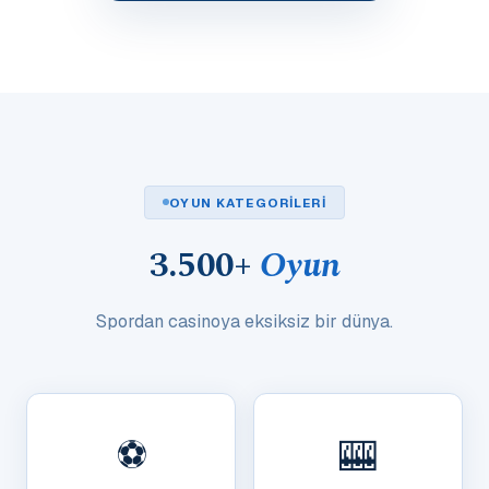
OYUN KATEGORILERI
3.500+
Oyun
Spordan casinoya eksiksiz bir dünya.
⚽
🎰